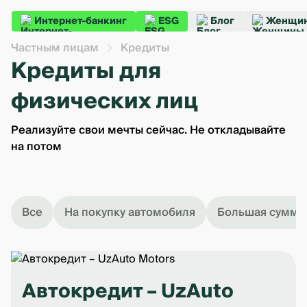
Интернет-банкинг
ESG
Блог
Женщин
Частным лицам
Кредиты
Кредиты для
физических лиц
Реализуйте свои мечты сейчас. Не откладывайте
на потом
Все
На покупку автомобиля
Большая сумма
Автокредит – UzAuto