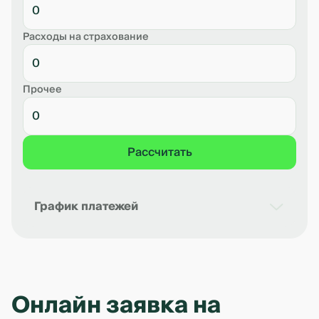
Расходы на страхование
Прочее
Рассчитать
График платежей
Дата
Платёж в месяц
Остаток долга
Проц
Онлайн заявка на
Рассчет предварительный. Точный
размер платежей будет определен