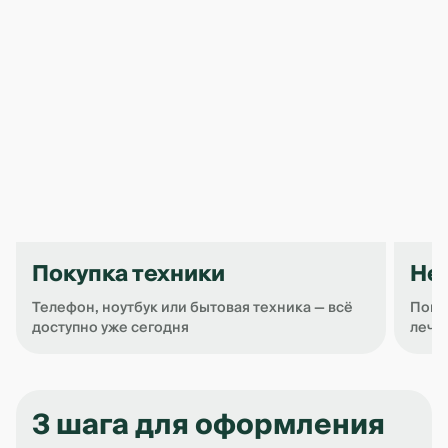
Покупка техники
Не
Телефон, ноутбук или бытовая техника — всё
Покр
доступно уже сегодня
лече
Item
1
of
3 шага для оформления
4