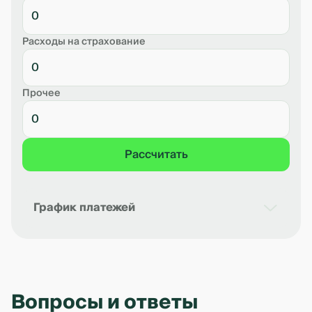
Расходы на страхование
Прочее
Рассчитать
График платежей
Дата
Платёж в месяц
Остаток долга
Проц
Вопросы и ответы
Рассчет предварительный. Точный