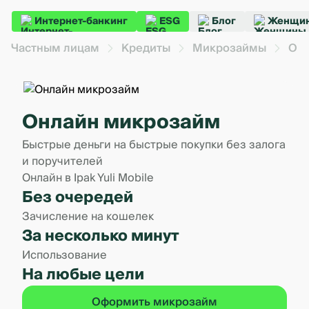
Интернет-банкинг
ESG
Блог
Женщин
Частным лицам
Кредиты
Микрозаймы
Он
Онлайн микрозайм
Быстрые деньги на быстрые покупки без залога
и поручителей
Онлайн в Ipak Yuli Mobile
Без очередей
Зачисление на кошелек
За несколько минут
Использование
На любые цели
Оформить микрозайм