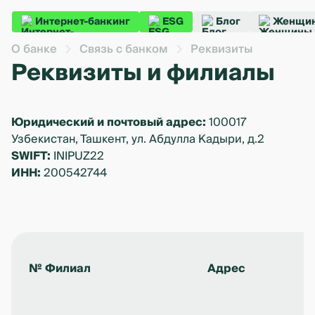
Интернет-банкинг
ESG
Блог
Женщин
О банке
Связь с банком
Реквизиты
Реквизиты и филиалы
Юридический и почтовый адрес:
100017
Узбекистан, Ташкент, ул. Абдулла Кадыри, д.2
SWIFT:
INIPUZ22
ИНН:
200542744
№
Филиал
Адрес