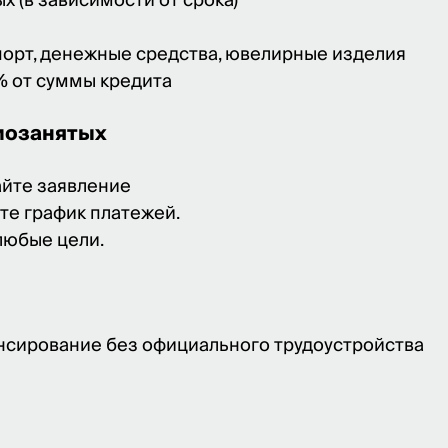
ых (в зависимости от срока)
порт, денежные средства, ювелирные изделия
% от суммы кредита
амозанятых
дайте заявление
те график платежей.
 любые цели.
нсирование без официального трудоустройства
й