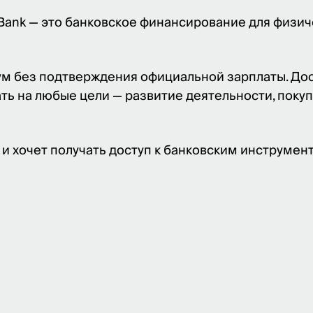
 месяцах
м
ы на страхование
 Bank — это банковское финансирование для физич
ы по оценке залога
 стоимость кредита (ПСК)*
 расходы, которые заемщик выплачивает за период кредитов
ум без подтверждения официальной зарплаты. Дос
ть на любые цели — развитие деятельности, поку
Скачать график в pdf
я и хочет получать доступ к банковским инструмен