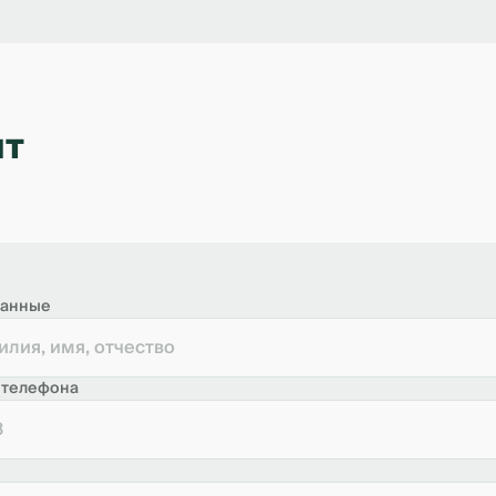
ит
данные
 телефона
8