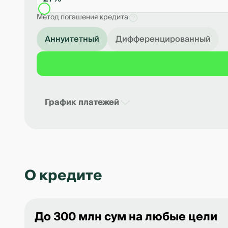
Метод погашения кредита
Аннуитетный
Дифференцированный
График платежей
Дата
Платёж в м
О кредите
Рассчет предварительный. Точный размер 
До 300 млн сум на любые цели
Ставка