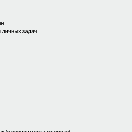
ли
и личных задач
е