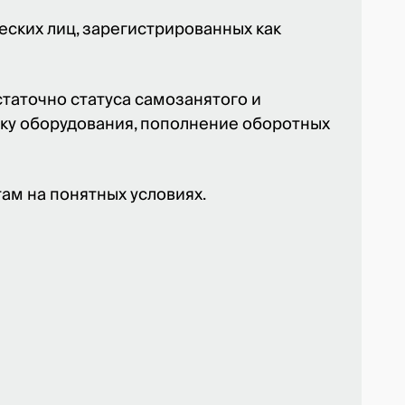
есяцев
0 сум
еских лиц, зарегистрированных как
0 сум
%
ания.
таточно статуса самозанятого и
пку оборудования, пополнение оборотных
там на понятных условиях.