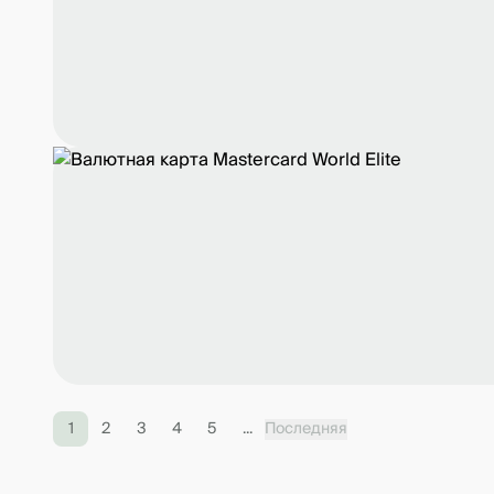
1
2
3
4
5
...
Последняя