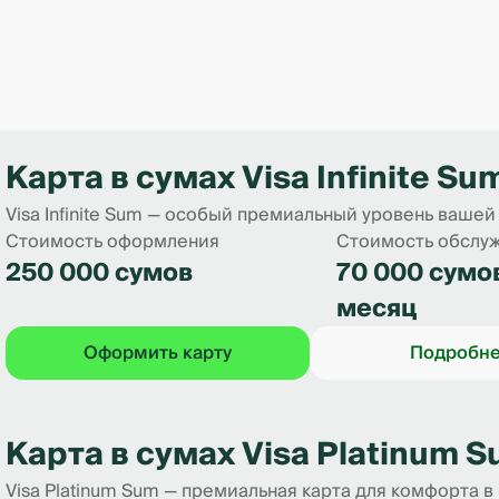
Беспроцентный период*
Карта в сумах Visa Infinite Su
до 55 дней
Visa Infinite Sum — особый премиальный уровень вашей
Стоимость оформления
Стоимость обслу
около 46 дней
250 000 сумов
70 000 сумо
месяц
около 35 дней
Оформить карту
Подробн
около 26 дней
Карта в сумах Visa Platinum 
кая продолжительность зависит от даты покупки и даты
иску по кредитной карте.
Visa Platinum Sum — премиальная карта для комфорта в