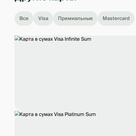
Например:
Все
Visa
Премиальные
Mastercard
Дата покупки
16 июля
25 июля
5 августа
14 августа
*Пример приведён для наглядности. Фактичес
**15 числа каждого месяца банк формирует вып