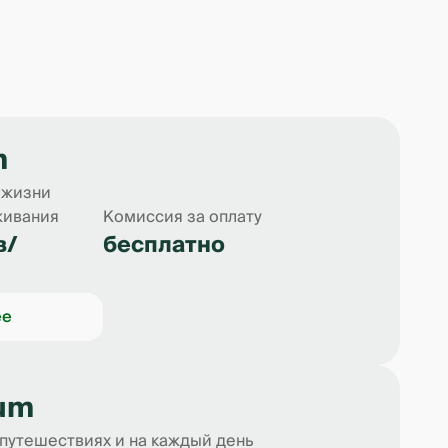
m
 жизни
живания
Комиссия за оплату
в/
бесплатно
ее
Sum
 формирования выписки.
 путешествиях и на каждый день