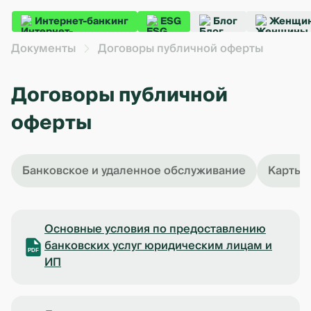
Интернет-банкинг
ESG
Блог
Женщин
Документы
Договоры публичной оферты
Договоры публичной
оферты
Банковское и удаленное обслуживание
Карты
Основные условия по предоставлению
банковских услуг юридическим лицам и
PDF
ИП