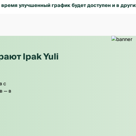
время улучшенный график будет доступен и в други
ют Ipak Yuli
в с
в — в