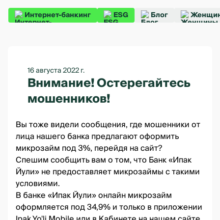
Интернет-банкинг
ESG
Блог
Женщин
16 августа 2022 г.
Внимание! Остерегайтесь
мошенников!
Вы тоже видели сообщения, где мошенники от
лица нашего банка предлагают оформить
микрозайм под 3%, перейдя на сайт?
Спешим сообщить вам о том, что Банк «Ипак
Йули» не предоставляет микрозаймы с такими
условиями.
В банке «Ипак Йули»
онлайн микрозайм
оформляется под 34,9% и только в приложении
Ipak Yo'li Mobile
или в
Кабинете
на нашем сайте