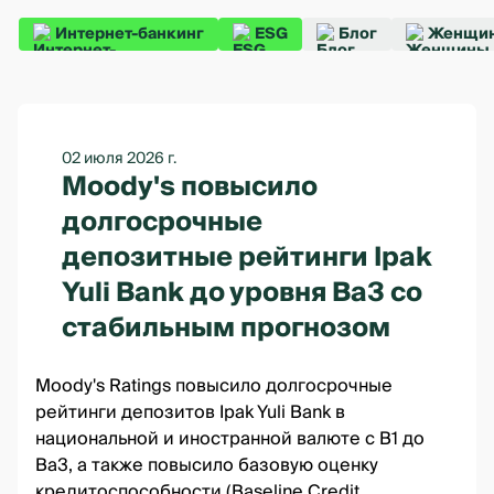
Интернет-банкинг
ESG
Блог
Женщин
02 июля 2026 г.
Moody's повысило
долгосрочные
депозитные рейтинги Ipak
Yuli Bank до уровня Ba3 со
стабильным прогнозом
Moody's Ratings повысило долгосрочные
рейтинги депозитов Ipak Yuli Bank в
национальной и иностранной валюте с B1 до
Ba3, а также повысило базовую оценку
кредитоспособности (Baseline Credit