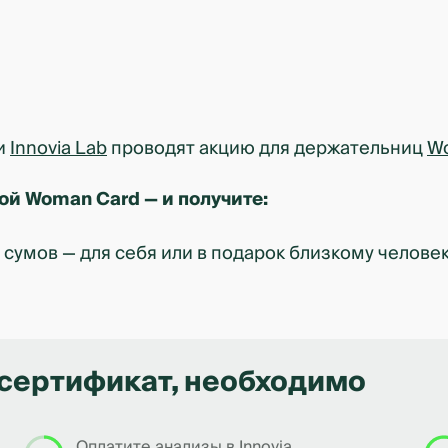
 и
Innovia Lab
проводят акцию для держательниц
W
той Woman Card — и получите:
сумов — для себя или в подарок близкому челове
 сертификат, необходимо
Оплатите анализы в Innovia