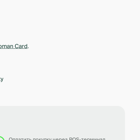
oman Card
.
ку
Оплатить покупку через POS-терминал,