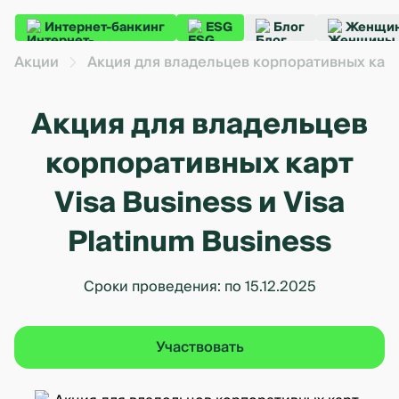
Интернет-банкинг
ESG
Блог
Женщин
Акции
Акция для владельцев корпоративных кар
Акция для владельцев
корпоративных карт
Visa Business и Visa
Platinum Business
Сроки проведения: по 15.12.2025
Участвовать