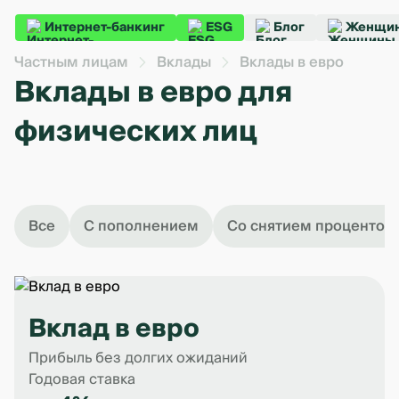
Интернет-банкинг
ESG
Блог
Женщин
Частным лицам
Вклады
Вклады в евро
Вклады в евро для
физических лиц
Все
С пополнением
Со снятием процентов
Вклад в евро
Прибыль без долгих ожиданий
Годовая ставка