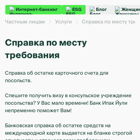
Интернет-банкинг
ESG
Блог
Женщин
Частным лицам
Услуги
Справка по месту тре
Справка по месту
требования
Справка об остатке карточного счета для
посольств.
Спешите получить визу в консульское учреждение
посольства? У Вас мало времени! Банк Ипак Йули
непременно поможет Вам!
Банковская справка об остатке средств на
международной карте выдается на бланке строгой