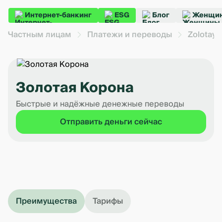
Интернет-банкинг
ESG
Блог
Женщин
Частным лицам
Платежи и переводы
Zolotaya
Золотая Корона
Быстрые и надёжные денежные переводы
Отправить деньги сейчас
Преимущества
Тарифы