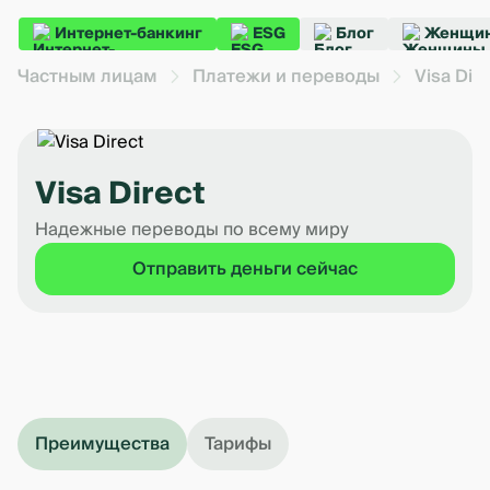
Интернет-банкинг
ESG
Блог
Женщин
Частным лицам
Платежи и переводы
Visa Dire
Visa Direct
Надежные переводы по всему миру
Отправить деньги сейчас
Преимущества
Тарифы