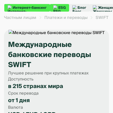
Интернет-банкинг
ESG
Блог
Женщин
Частным лицам
Платежи и переводы
SWIFT
Международные
банковские переводы
SWIFT
Лучшее решение при крупных платежах
Доступность
в 215 странах мира
Срок перевода
от 1 дня
Валюта