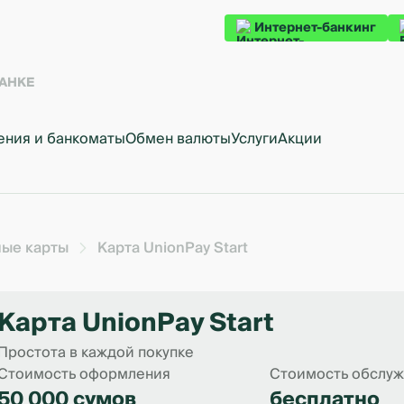
Интернет-банкинг
БАНКЕ
ения и банкоматы
Обмен валюты
Услуги
Акции
ые карты
Карта UnionPay Start
Карта UnionPay Start
Простота в каждой покупке
Стоимость оформления
Стоимость обслу
50 000 сумов
бесплатно