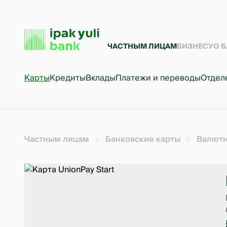
ЧАСТНЫМ ЛИЦАМ
БИЗНЕСУ
О 
Карты
Кредиты
Вклады
Платежи и переводы
Отдел
Частным лицам
Банковские карты
Валютн