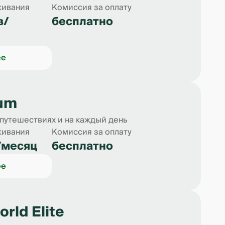
живания
Комиссия за оплату
в/
бесплатно
ее
Sum
 путешествиях и на каждый день
живания
Комиссия за оплату
/месяц
бесплатно
ее
rld Elite