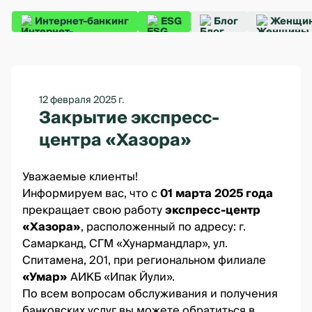
Интернет-банкинг
ESG
Блог
Женщин
12 февраля 2025 г.
Закрытие экспресс-
центра «Хазора»
Уважаемые клиенты!
Информируем вас, что с
01 марта 2025 года
прекращает свою работу
экспресс-центр
«Хазора»
, расположенный по адресу: г.
Самарканд, СГМ «Хунармандлар», ул.
Спитамена, 201, при региональном филиале
«Умар»
АИКБ «Ипак Йули».
По всем вопросам обслуживания и получения
банковских услуг вы можете обратиться в