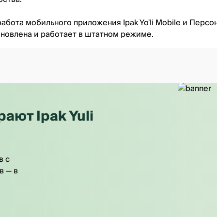
бота мобильного приложения Ipak Yo'li Mobile и Персон
новлена и работает в штатном режиме.
ют Ipak Yuli
в с
в — в