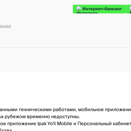
Интернет-банкинг
БАНКЕ
анными техническими работами, мобильное приложение I
 за рубежом временно недоступны.
е приложение Ipak Yo'li Mobile и Персональный кабинет
бства.