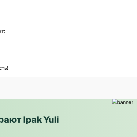
ет:
сть!
ют Ipak Yuli