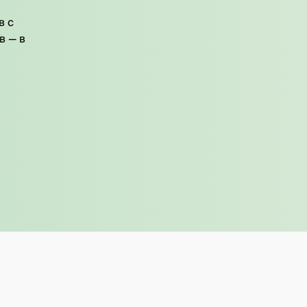
в с
в — в