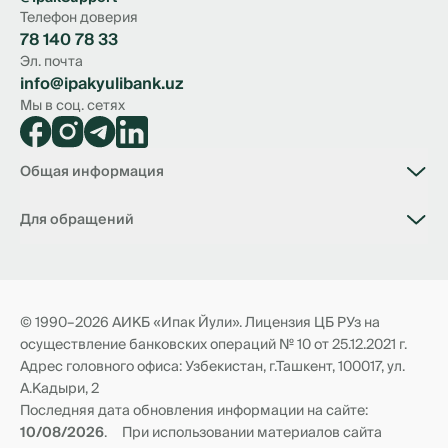
Телефон доверия
78 140 78 33
Эл. почта
info@ipakyulibank.uz
Мы в соц. сетях
Общая информация
О банке
Для обращений
Вакансии
Филиалы
Связь с банком
Тарифы
📥 Виртуальная приемная Председателя Правления
Документы
Виртуальная приемная по борьбе с коррупцией
Анкета нерезидента
Транзитные счета
© 1990–2026 АИКБ «Ипак Йули». Лицензия ЦБ РУз на
Новости
Корреспондентские отношения
осуществление банковских операций № 10 от 25.12.2021 г.
Реквизиты и филиалы
Адрес головного офиса: Узбекистан, г.Ташкент, 100017, ул.
А.Кадыри, 2
Последняя дата обновления информации на сайте:
10/08/2026
.
При использовании материалов сайта