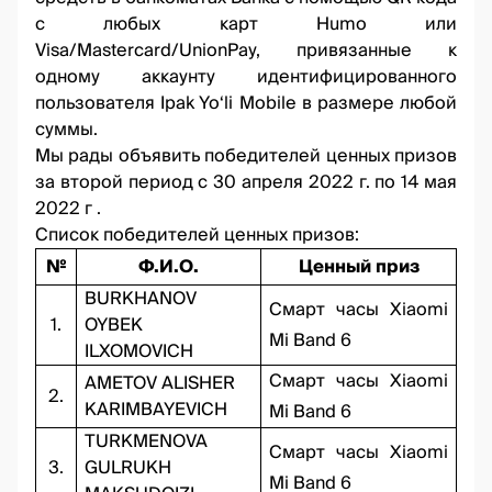
с любых карт Humo или
Visa/Mastercard/UnionPay, привязанные к
одному аккаунту идентифицированного
пользователя Ipak Yo‘li Mobile в размере любой
суммы.
Мы рады объявить победителей ценных призов
за второй период с 30 апреля 2022 г. по 14 мая
2022 г .
Список победителей ценных призов:
№
Ф.И.О.
Ценный приз
BURKHANOV
Смарт часы Xiaomi
1.
OYBEK
Mi Band 6
ILXOMOVICH
Смарт часы Xiaomi
AMETOV ALISHER
2.
KARIMBAYEVICH
Mi Band 6
TURKMENOVA
Смарт часы Xiaomi
3.
GULRUKH
Mi Band 6