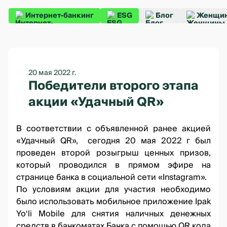
Интернет-банкинг
ESG
Блог
Женщин
20 мая 2022 г.
Победители второго этапа
акции «Удачный QR»
В соответствии
с объявленной ранее акцией
«Удачный QR»
, сегодня 20 мая 2022 г был
проведен второй розыгрыш ценных призов,
который проводился
в прямом эфире на
странице банка
в социальной сети «Instagram».
По условиям акции для участия необходимо
было использовать мобильное приложение Ipak
Yo‘li Mobile для снятия наличных денежных
средств в банкоматах Банка с помощью QR кода