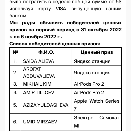
было потратить в неделю вобщей сумме от 5$
используя карту VISA выпущенную нашим
банком.
Мы рады объявить победителей ценных
призов за первый период с 31 октября 2022
г. по 6 ноября 2022 г .
Список победителей ценных призов:
№
Ф.И.О.
Ценный приз
1.
SAIDA ALIEVA
Яндекс станция
AROFAT
2.
Яндекс станция
ABDUVALIEVA
3.
MIKHAIL KIM
AirPods Pro 2
4.
AMIR TILLOEV
AirPods Pro 2
Apple Watch Series
5.
AZIZA YULDASHEVA
7
Электро Самокат
6.
UMID MIRZAEV
MI