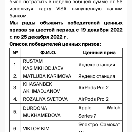
было потратить в неделю вобщей сумме от 5$
используя карту VISA выпущенную нашим
банком.
Мы рады объявить победителей ценных
призов за шестой период с 19 декабря 2022
г. по 25 декабря 2022 г .
Список победителей ценных призов:
№
Ф.И.О.
Ценный приз
RUSTAM
1.
Яндекс станция
KASIMKHODJAEV
2.
MATLUBA KARIMOVA
Яндекс станция
KHASANBEK
3.
AirPods Pro 2
AKHMADJANOV
4.
ROZALIYA SVETOVA
AirPods Pro 2
Apple Watch
DURDONA
5.
MUKHAMEDOVA
Series 7
Электро Самокат
6.
VIKTOR KIM