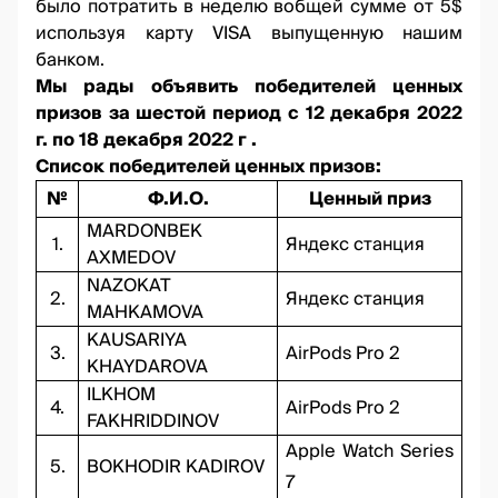
было потратить в неделю вобщей сумме от 5$
используя карту VISA выпущенную нашим
банком.
Мы рады объявить победителей ценных
призов за шестой период с 12 декабря 2022
г. по 18 декабря 2022 г .
Список победителей ценных призов:
№
Ф.И.О.
Ценный приз
MARDONBEK
1.
Яндекс станция
AXMEDOV
NAZOKAT
2.
Яндекс станция
MAHKAMOVA
KAUSARIYA
3.
AirPods Pro 2
KHAYDAROVA
ILKHOM
4.
AirPods Pro 2
FAKHRIDDINOV
Apple Watch Series
5.
BOKHODIR KADIROV
7