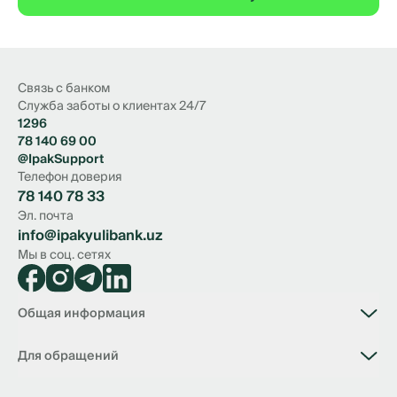
Связь с банком
Служба заботы о клиентах 24/7
1296
78 140 69 00
@IpakSupport
Телефон доверия
78 140 78 33
Эл. почта
info@ipakyulibank.uz
Мы в соц. сетях
Общая информация
О банке
Для обращений
Вакансии
Филиалы
Связь с банком