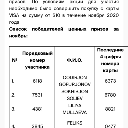
призов. По условиям акции для участия
необходимо было совершить покупку с карты
VISA на сумму от $10 в течение ноября 2020
года.
Список победителей ценных призов за
ноябрь:
Последние
Порядковый
4 цифры
№
номер
Ф.И.О.
номера
участника
карты
QODIRJON
1.
6118
6373
GOFURJONOV
SOKHIBJON
2.
7531
6780
SOLIEV
LILIYA
3.
4381
8821
MULLAEVA
FELIKS
4.
2845
0477