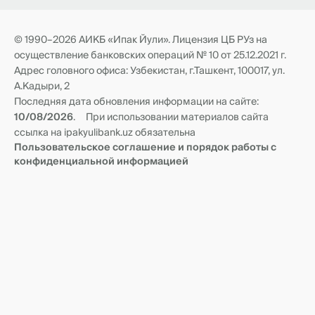
Тарифы
📥 Виртуальная приемная Председателя Правления
Документы
Виртуальная приемная по борьбе с коррупцией
Анкета нерезидента
Транзитные счета
© 1990–2026 АИКБ «Ипак Йули». Лицензия ЦБ РУз на
Новости
Корреспондентские отношения
осуществление банковских операций № 10 от 25.12.2021 г.
Реквизиты и филиалы
Адрес головного офиса: Узбекистан, г.Ташкент, 100017, ул.
А.Кадыри, 2
Последняя дата обновления информации на сайте:
10/08/2026
.
При использовании материалов сайта
ссылка на ipakyulibank.uz обязательна
Пользовательское соглашение и порядок работы с
конфиденциальной информацией