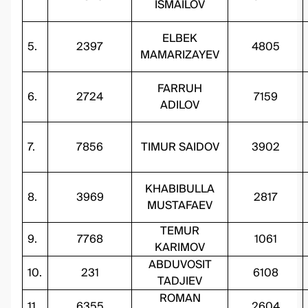
ISMAILOV
ELBEK
5.
2397
4805
MAMARIZAYEV
FARRUH
6.
2724
7159
ADILOV
7.
7856
TIMUR SAIDOV
3902
KHABIBULLA
8.
3969
2817
MUSTAFAEV
TEMUR
9.
7768
1061
KARIMOV
ABDUVOSIT
10.
231
6108
TADJIEV
ROMAN
11.
6355
2604