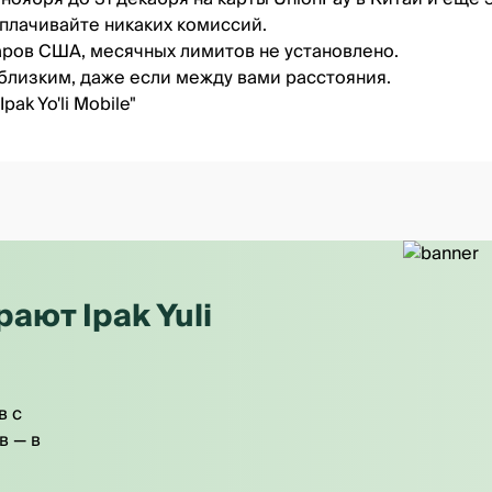
оплачивайте никаких комиссий.
ларов США, месячных лимитов не установлено.
близким, даже если между вами расстояния.
"Ipak Yo'li Mobile"
ют Ipak Yuli
в с
в — в