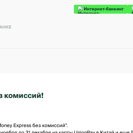
Интернет-банкинг
БАНКЕ
з комиссий!
oney Express без комиссий".
ноября до 31 декабря на карты UnionPay в Китай и еще 5