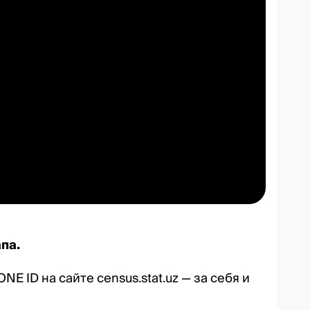
па.
ONE ID на сайте
census.stat.uz
— за себя и