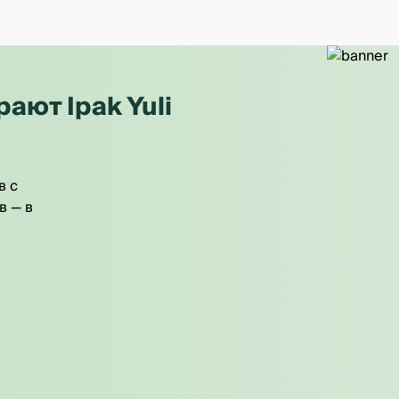
ют Ipak Yuli
в с
в — в