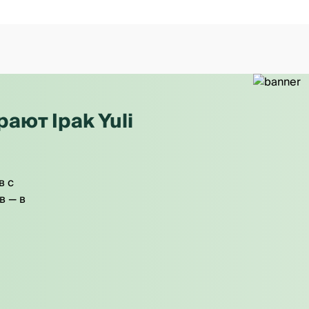
ют Ipak Yuli
в с
в — в