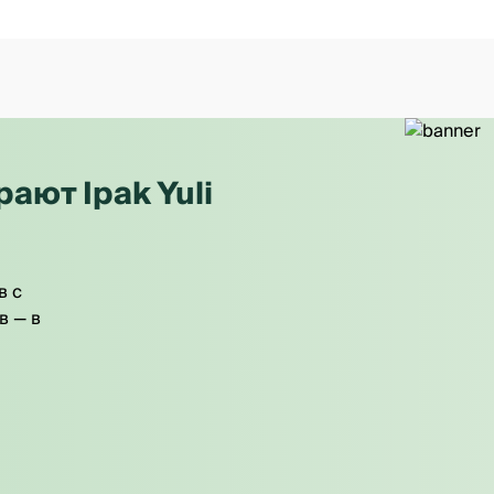
ют Ipak Yuli
в с
в — в