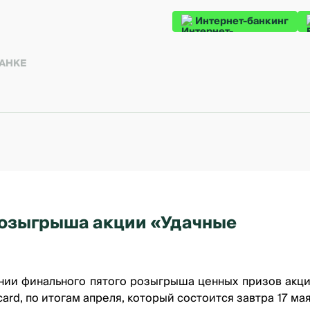
Интернет-банкинг
БАНКЕ
розыгрыша акции «Удачные
нии финального пятого розыгрыша ценных призов акц
d, по итогам апреля, который состоится завтра 17 мая