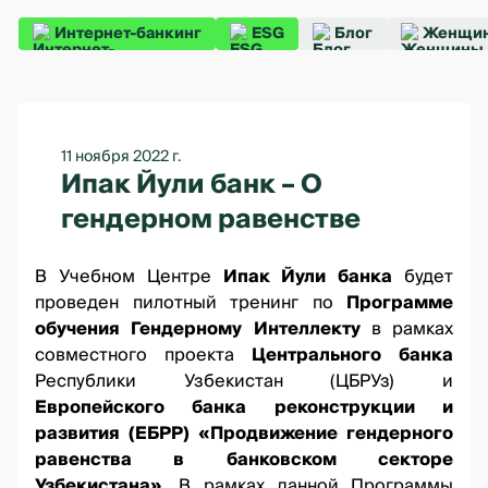
Интернет-банкинг
ESG
Блог
Женщин
11 ноября 2022 г.
Ипак Йули банк – О
гендерном равенстве
В Учебном Центре
Ипак Йули банка
будет
проведен пилотный тренинг по
Программе
обучения Гендерному Интеллекту
в рамках
совместного проекта
Центрального банка
Республики Узбекистан (ЦБРУз) и
Европейского банка реконструкции и
развития (ЕБРР)
«Продвижение гендерного
равенства в банковском секторе
Узбекистана»
. В рамках данной Программы