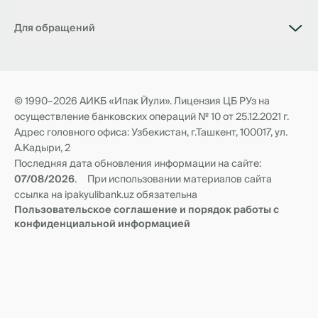
О банке
Для обращений
Вакансии
Филиалы
Связь с банком
Тарифы
📥 Виртуальная приемная Председателя Правления
Документы
Виртуальная приемная по борьбе с коррупцией
Анкета нерезидента
Транзитные счета
© 1990–2026 АИКБ «Ипак Йули». Лицензия ЦБ РУз на
Новости
Корреспондентские отношения
осуществление банковских операций № 10 от 25.12.2021 г.
Реквизиты и филиалы
Адрес головного офиса: Узбекистан, г.Ташкент, 100017, ул.
А.Кадыри, 2
Последняя дата обновления информации на сайте:
07/08/2026
.
При использовании материалов сайта
ссылка на ipakyulibank.uz обязательна
Пользовательское соглашение и порядок работы с
конфиденциальной информацией