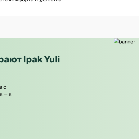
ют Ipak Yuli
в с
в — в