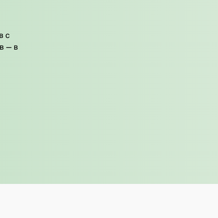
в с
в — в