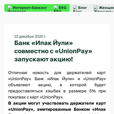
Интернет-банкинг
ESG
Блог
Женщин
22 декабря 2020 г.
Банк «Ипак Йули»
совместно с «UnionPay»
запускают акцию!
Отличная новость
для держателей карт
«UnionPay»
. Банк «Ипак Йули» и «UnionPay»
объявляют акцию, в которой будет
предоставляться кэшбек в размере 5% при
покупках с карт «UnionPay».
В акции могут участвовать держатели карт
«UnionPay», эмитированные Банком «Ипак