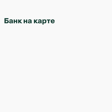
В исламском финансировании запрещены
проценты. Вместо этого банк покупает товар и
перепродаёт его с фиксированной наценкой.
Банк на карте