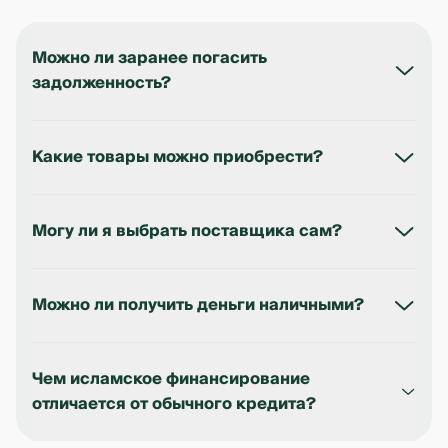
Можно ли заранее погасить
задолженность?
Да, возможна досрочная выплата. Условия
фиксируются в договоре.
Какие товары можно приобрести?
Разрешены все товары, кроме запрещённых
нормами шариата (например, алкоголь, табак и
Могу ли я выбрать поставщика сам?
т.п.).
Да, но банк обязан проверить его на
соответствие требованиям и провести закупку
Можно ли получить деньги наличными?
самостоятельно.
Нет. Финансирование предоставляется в виде
поставки товаров или оборудования.
Чем исламское финансирование
отличается от обычного кредита?