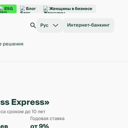
ESG
Блог
Женщины в бизнесе
Интернет-банкинг
Рус
е решения
ss Express»
са сроком до 10 лет
Годовая ставка
цев
от 9%