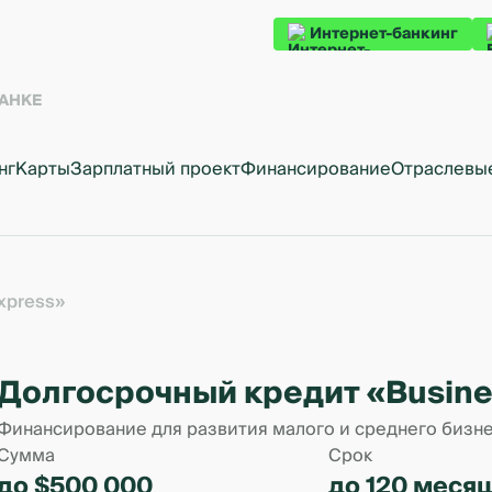
Интернет-банкинг
БАНКЕ
нг
Карты
Зарплатный проект
Финансирование
Отраслевы
xpress»
Долгосрочный кредит «Busine
Финансирование для развития малого и среднего бизне
Сумма
Срок
до $500 000
до 120 меся