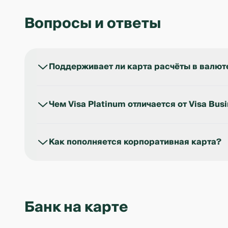
Вопросы и ответы
Поддерживает ли карта расчёты в валют
Да. Карта выпускается в сумах, но автоматиче
Чем Visa Platinum отличается от Visa Bus
Platinum-версия включает дополнительные прив
премиум карт Visa.
Как пополняется корпоративная карта?
Пополнение происходит с расчётного счёта ком
Банк на карте