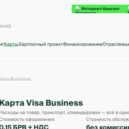
Интернет-банкинг
БАНКЕ
нг
Карты
Зарплатный проект
Финансирование
Отраслевы
Visa Business
Карта Visa Business
Расходы на товар, транспорт, командировки — всё в одн
Стоимость оформления
Стоимость обслу
0,15 БРВ + НДС
без комисси