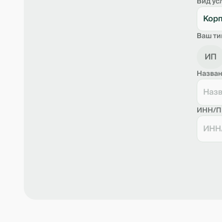
Вид ус
Корп
Ваш ти
ИП
Назван
ИНН/