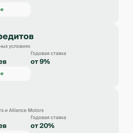
ее
редитов
дных условиях
Годовая ставка
ев
от 9%
ее
 и Alliance Motors
Годовая ставка
ев
от 20%