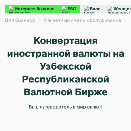
Интернет-банкинг
ESG
Блог
Женщин
Для бизнеса
Расчетный счет и обслуживание
Конвертация
иностранной валюты на
Узбекской
Республиканской
Валютной Бирже
Ваш путеводитель в мир валют!