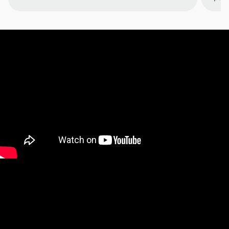
Item
1
of
4