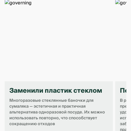
Заменили пластик стеклом
Пе
Многоразовые стеклянные баночки для
В рам
сумаляка — эстетичная и практичная
прев
альтернатива одноразовой посуде. Их можно
удоб
использовать повторно, что способствует
испо
сокращению отходов
забо
праз