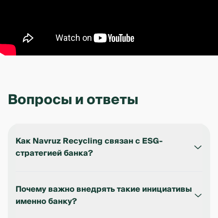
Вопросы и ответы
Как Navruz Recycling связан с ESG-
стратегией банка?
Проект — часть экологического направления
(Environmental) в нашей ESG-стратегии. Он
Почему важно внедрять такие инициативы
показывает, как даже культурные традиции
именно банку?
могут быть переосмыслены через призму