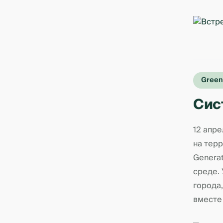
Green
Сис
12 апр
на тер
Genera
среде.
города
вместе