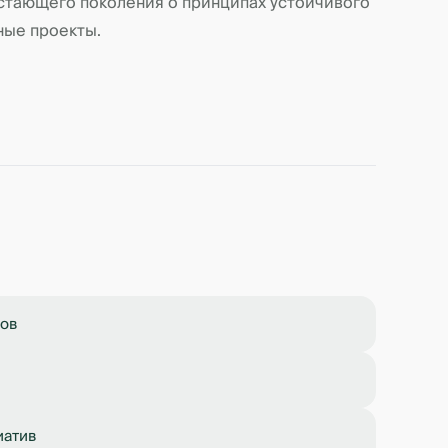
стающего поколения о принципах устойчивого
ные проекты.
ков
иатив