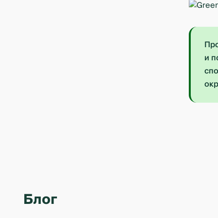
Про
и п
спо
окр
Блог