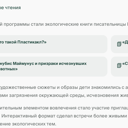
й программы стали экологические книги писательницы
то такой Пластикакл?»
«Д
📗
нубис Маймунус и призраки исчезнувших
«С
📗
вотных»
художественные сюжеты и образы дети знакомились с 
ами загрязнения окружающей среды, исчезновения живо
ительным элементом вовлечения стало участие пригла
. Интерактивный формат сделал встречи более живыми 
ение экологических тем.