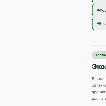
Фор
Вов
Тёплы
Эко
В рамк
органи
прошли
развит