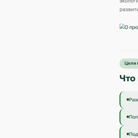
эколог
развит
Цели 
Что
Раз
Поп
Под