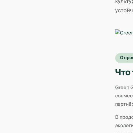
культ
устойч
О про
Что
Green G
совмес
партнё
В прод
эколог