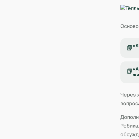
Осново
«К
📗
«А
📗
жи
Через 
вопрос
Дополн
Робика
обсужд