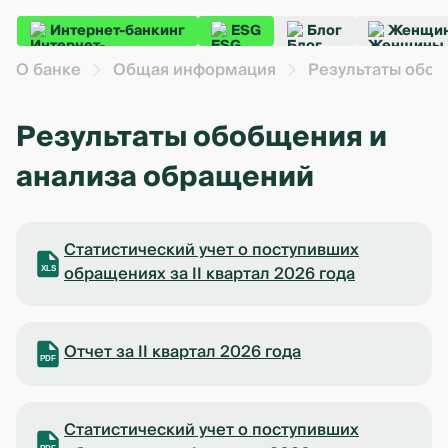
Интернет-банкинг
ESG
Блог
Женщин
О банке
Общая информация
Результаты обоб
Результаты обобщения и
анализа обращений
Статистический учет о поступивших
обращениях за II квартал 2026 года
XLS
Отчет за II квартал 2026 года
PDF
Статистический учет о поступивших