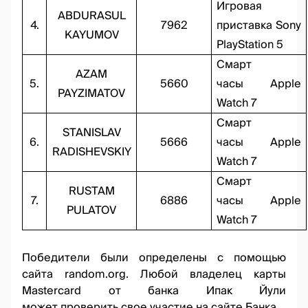
Игровая
ABDURASUL
4.
7962
приставка Sony
KAYUMOV
PlayStation 5
Смарт
AZAM
5.
5660
часы Apple
PAYZIMATOV
Watch 7
Смарт
STANISLAV
6.
5666
часы Apple
RADISHEVSKIY
Watch 7
Смарт
RUSTAM
7.
6886
часы Apple
PULATOV
Watch 7
Победители были определены с помощью
сайта
random.org.
Любой владелец карты
Mastercard от банка Ипак Йули
может
проверить свое участие
на сайте Банка.