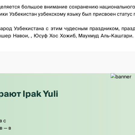
еляется большое внимание сохранению национального н
лики Узбекистан узбекскому языку был присвоен статус
народ Узбекистана с этим чудесным праздником, праздн
ишер Навои, , Юсуф Хос Хожиб, Маухмуд Аль-Кашгари
ют Ipak Yuli
в с
в — в